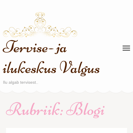
Skip
to
content
(Press
Enter)
Tervise- ja
ilukeskus Valgus
Ilu algab tervisest..
Rubriik:
Blogi