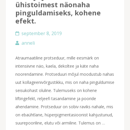
ühistoimest näonaha
pinguldamiseks, kohene
efekt.
september 8, 2019
anneli
Atraumaatiline protseduur, mille eesmärk on
intensiivne näo, kaela, dekoltee ja käte naha
noorendamine. Protseduuri mõjul moodustub nahas
uut kollageenivõrgustikku, mis on naha pinguldumise
seisukohast oluline. Tulemuseks on kohene
liftingefekt, reljeefi tasandamine ja pooride
ahendamine. Protseduur on sobiv raviks nahale, mis
on ebaühtlane, hüperpigmentasioonist kahjustunud,
suurepooriline, elutu või armiline. Tulemus on …