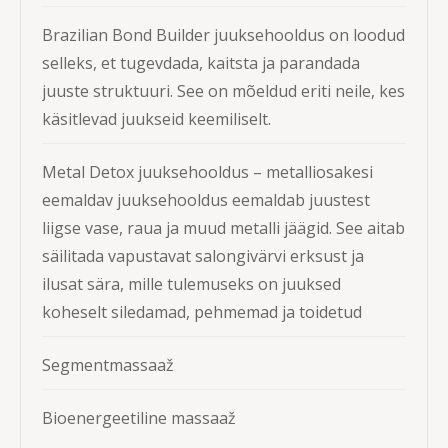
Brazilian Bond Builder juuksehooldus on loodud
selleks, et tugevdada, kaitsta ja parandada
juuste struktuuri. See on mõeldud eriti neile, kes
käsitlevad juukseid keemiliselt.
Metal Detox juuksehooldus – metalliosakesi
eemaldav juuksehooldus eemaldab juustest
liigse vase, raua ja muud metalli jäägid. See aitab
säilitada vapustavat salongivärvi erksust ja
ilusat sära, mille tulemuseks on juuksed
koheselt siledamad, pehmemad ja toidetud
Segmentmassaaž
Bioenergeetiline massaaž