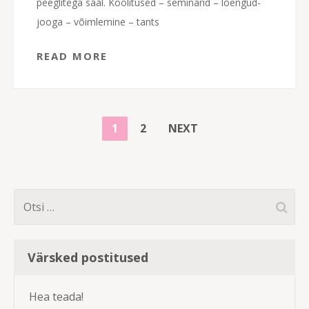
peeglitega saal. Koolitused – seminarid – loengud-
jooga – võimlemine – tants
READ MORE
NAVIGEERIMINE
PAGE
PAGE
1
2
NEXT
Otsi:
Värsked postitused
Hea teada!