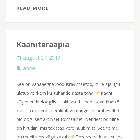
READ MORE
Kaaniteraapia
august 27, 2019
anneli
See on vanaaegne loodusravimeetod, mille ajalugu
ulatub rohkem kui tuhande aasta taha.
Kaani
süljes on bioloogiliselt aktiivsed ained. Kaan imeb 5
kuni 15 ml verd ja eraldab vereringesse umbes 400
bioloogiliselt aktiivset toimeainet. Nendest põhiline
on hirudiin, mis takistab vere hüübimist. See toime
on meditsiinis väga kasulik.
Teiseks on kaani süljes