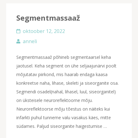
Segmentmassaaž
oktoober 12, 2022
anneli
Segmentmassaaž põhineb segmentaarsel keha
jaotusel. Keha segment on ühe seljaajunärvi poolt
mõjutatav piirkond, mis haarab endaga kaasa
konkreetse naha, lihase, skeleti ja siseorganite osa.
Segmendi osadel(nahal, lihasel, luul, siseorganitel)
on üksteisele neuroreflektoorne mõju.
Neuroreflektoorse mõju tõestus on näiteks kui
infarkti puhul tunneme valu vasakus käes, mitte
südames. Paljud siseorganite haigestumise …