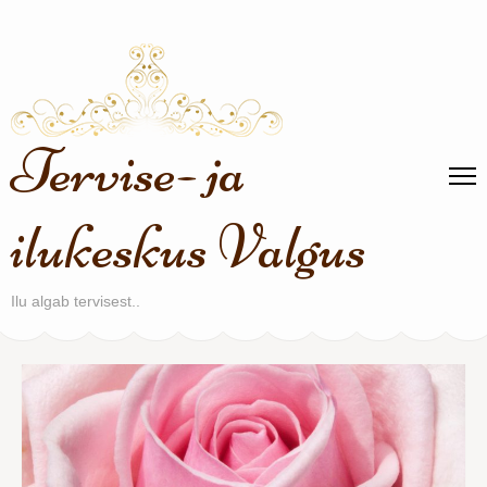
Skip
to
content
(Press
Enter)
Tervise- ja
ilukeskus Valgus
Ilu algab tervisest..