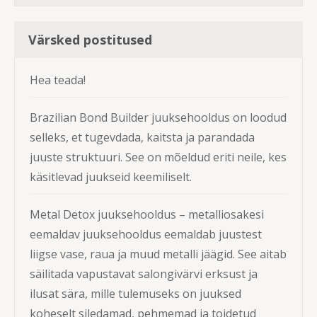
Värsked postitused
Hea teada!
Brazilian Bond Builder juuksehooldus on loodud
selleks, et tugevdada, kaitsta ja parandada
juuste struktuuri. See on mõeldud eriti neile, kes
käsitlevad juukseid keemiliselt.
Metal Detox juuksehooldus – metalliosakesi
eemaldav juuksehooldus eemaldab juustest
liigse vase, raua ja muud metalli jäägid. See aitab
säilitada vapustavat salongivärvi erksust ja
ilusat sära, mille tulemuseks on juuksed
koheselt siledamad, pehmemad ja toidetud